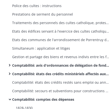
Police des cultes : instructions
Prestations de serment du personnel
Traitements des personnels des cultes catholique, protestant et israélite : instructions
Etats des édifices servant à l'exercice des cultes catholique et protestant
Etats des communes de l'arrondissement de Porrentruy dans lesquelles il n'existe point de presbytères pour loger les ministres du culte catholiqu
Simultaneum : application et litiges
Gestion et partage des biens et revenus indivis entre les fabriques catholiques et protestantes, contestations entre les fabriques catholiques et protestantes au sujet de leurs biens
Comptabilité: avis d'ordonnances de délégation de fonds ministériels
Comptabilité: états des crédits ministériels affectés aux dépenses des cultes
Comptabilité: états des crédits restés sans emploi ou annulés
Comptabilité: secours et subventions pour constructions d'édifices cultuels catholiques et protestants
Comptabilité: comptes des dépenses
1828-1830