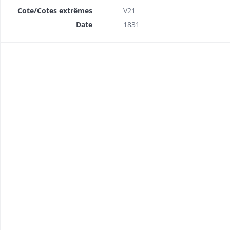
Cote/Cotes extrêmes
V21
Date
1831
e et protestant
 propres ou indivis