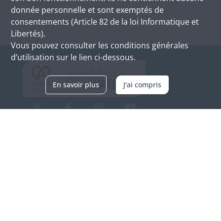
donnée personnelle et sont exemptés de
consentements (Article 82 de la loi Informatique et
Libertés).
Vous pouvez consulter les conditions générales
d’utilisation sur le lien ci-dessous.
En savoir plus
J'ai compris
Archives d'Alsace - Site de Colmar
Bâtiment M / Cité administrative
3, rue Fleischhauer
F-68026 COLMAR
(+33) 3 89 21 97 00
Nous contacter