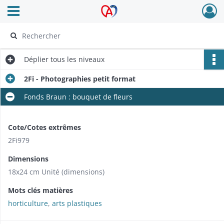
Ouvrir le menu déroulant
Archives Alsace - Colmar
Déplier
tous les niveaux
2Fi - Photographies petit format
Fonds Braun : bouquet de fleurs
Cote/Cotes extrêmes
2Fi979
Dimensions
18x24 cm Unité (dimensions)
Mots clés matières
horticulture
,
arts plastiques