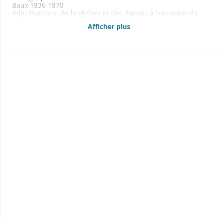
- Baux 1836-1870
- Adjudications: de la «kilbe» et des danses à l'occasion du
"Heffelenmäckt" (1805-1868); de la chasse (1850-1868); de la
Afficher plus
pêche (1850-1868); du regain, du foin et des herbes (1848-
1860) 1805-1868
- Rentes foncières, rentes en grains 1810-1877
- Etats des propriétés foncières, rentes et créances mobilières
1840, 1858, 1863-1864, 1868 Anticipations, délimitations,
abornements 1821-1858