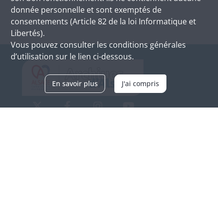
donnée personnelle et sont exemptés de
consentements (Article 82 de la loi Informatique et
Libertés).
Vous pouvez consulter les conditions générales
d’utilisation sur le lien ci-dessous.
En savoir plus
J'ai compris
Archives d'Alsace - Site de Colmar
Bâtiment M / Cité administrative
3, rue Fleischhauer
F-68026 COLMAR
(+33) 3 89 21 97 00
Nous contacter