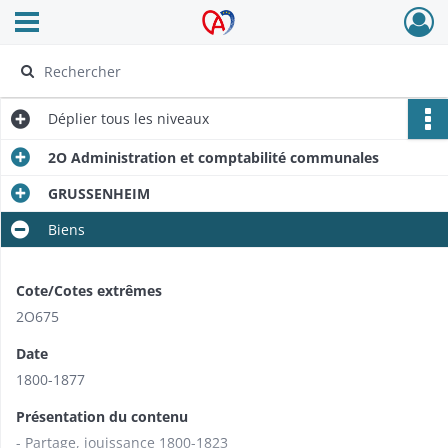
Ouvrir le menu déroulant
Archives Alsace - Colmar
Déplier
tous les niveaux
2O Administration et comptabilité communales
GRUSSENHEIM
Biens
Cote/Cotes extrêmes
2O675
Date
1800-1877
Présentation du contenu
- Partage, jouissance 1800-1823