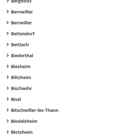
Bergholtz
Bernwiller
Berrwiller
Bettendorf
Bettlach
Biederthal
Biesheim
Biltzheim
Bischwihr
Bisel
Bitschwiller-lès-Thann
Blodelsheim
Blotzheim