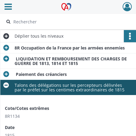
Ouvrir le menu déroulant
Archives Alsace - Colmar
Déplier
tous les niveaux
8R Occupation de la France par les armées ennemies
LIQUIDATION ET REMBOURSEMENT DES CHARGES DE
GUERRE DE 1813, 1814 ET 1815
Paiement des créanciers
Talons des délégations sur les percepteurs délivrées
par le préfet sur les centimes extraordinaires de 1815
Cote/Cotes extrêmes
8R1134
Date
1815