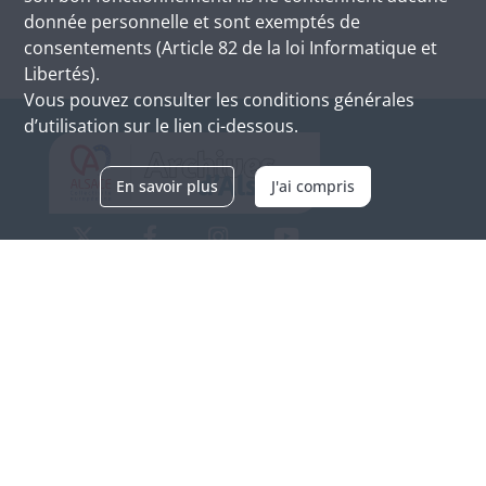
donnée personnelle et sont exemptés de
consentements (Article 82 de la loi Informatique et
Libertés).
Vous pouvez consulter les conditions générales
d’utilisation sur le lien ci-dessous.
En savoir plus
J'ai compris
Archives d'Alsace - Site de Colmar
Bâtiment M / Cité administrative
3, rue Fleischhauer
F-68026 COLMAR
(+33) 3 89 21 97 00
Nous contacter