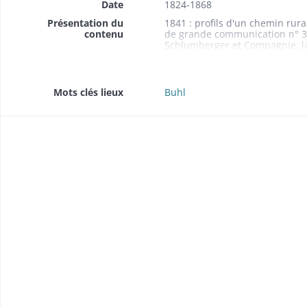
Date
1824-1868
Présentation du
1841 : profils d'un chemin rura
contenu
de grande communication n° 3, 
Schlumberger et Compagnie, la 
106) ; 1857 : plan du territoir
ruraux, et le chemin de grande 
de la commune indiquant les c
communication n° 3 (plan n° 3
Mots clés lieux
Buhl