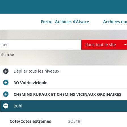
Portail Archives d'Alsace
Archives nu
dans tout le site
recherche
Déplier
tous les niveaux
3O Voirie vicinale
CHEMINS RURAUX ET CHEMINS VICINAUX ORDINAIRES
Buhl
Cote/Cotes extrêmes
3O518