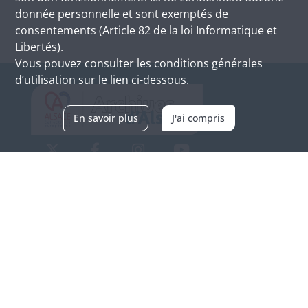
donnée personnelle et sont exemptés de
consentements (Article 82 de la loi Informatique et
Libertés).
Vous pouvez consulter les conditions générales
d’utilisation sur le lien ci-dessous.
En savoir plus
J'ai compris
Archives d'Alsace - Site de Colmar
Bâtiment M / Cité administrative
3, rue Fleischhauer
F-68026 COLMAR
(+33) 3 89 21 97 00
Nous contacter