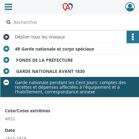
Ouvrir le menu déroulant
Archives Alsace - Colmar
Déplier
tous les niveaux
4R Garde nationale et corps spéciaux
FONDS DE LA PRÉFECTURE
GARDE NATIONALE AVANT 1830
Garde nationale pendant les Cent Jours: comptes des
recettes et dépenses affectées à l'équipement et à
l'habillement, correspondance annexe
Cote/Cotes extrêmes
4R52
Date
1815-1818