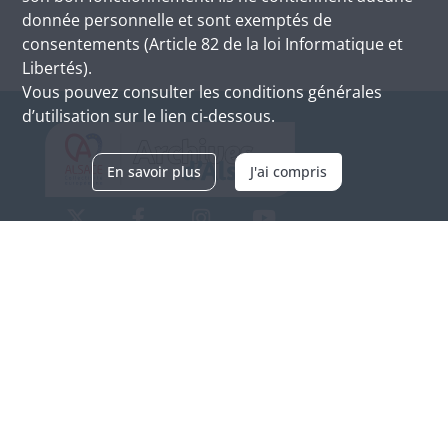
donnée personnelle et sont exemptés de
consentements (Article 82 de la loi Informatique et
Libertés).
Vous pouvez consulter les conditions générales
d’utilisation sur le lien ci-dessous.
En savoir plus
J'ai compris
Archives d'Alsace - Site de Colmar
Bâtiment M / Cité administrative
3, rue Fleischhauer
F-68026 COLMAR
(+33) 3 89 21 97 00
Nous contacter