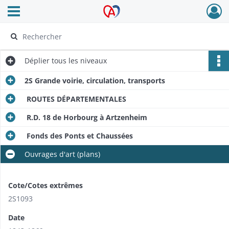
Ouvrir le menu déroulant
Archives Alsace - Colmar
Déplier
tous les niveaux
2S Grande voirie, circulation, transports
ROUTES DÉPARTEMENTALES
R.D. 18 de Horbourg à Artzenheim
Fonds des Ponts et Chaussées
Ouvrages d'art (plans)
Cote/Cotes extrêmes
2S1093
Date