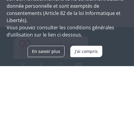
donnée personnelle et sont exemptés de
consentements (Article 82 de la loi Informatique et
Libertés).
Vous pouvez consulter les conditions générales
d’utilisation sur le lien ci-dessous.
En savoir plus
J'ai compris
Archives d'Alsace - Site de Colmar
Bâtiment M / Cité administrative
3, rue Fleischhauer
F-68026 COLMAR
(+33) 3 89 21 97 00
Nous contacter