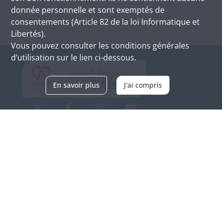
donnée personnelle et sont exemptés de
consentements (Article 82 de la loi Informatique et
Libertés).
Vous pouvez consulter les conditions générales
d’utilisation sur le lien ci-dessous.
En savoir plus
J'ai compris
Archives d'Alsace - Site de Colmar
Bâtiment M / Cité administrative
3, rue Fleischhauer
F-68026 COLMAR
(+33) 3 89 21 97 00
Nous contacter