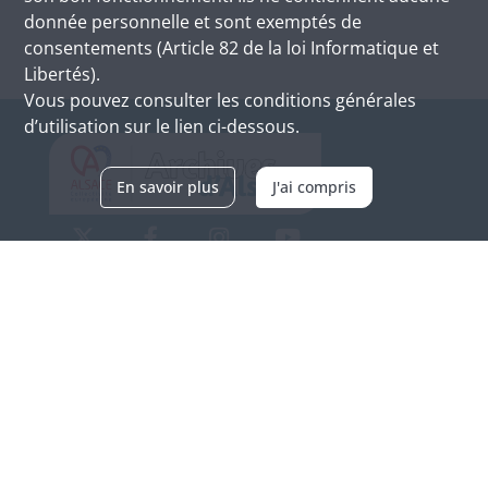
donnée personnelle et sont exemptés de
consentements (Article 82 de la loi Informatique et
Libertés).
Vous pouvez consulter les conditions générales
d’utilisation sur le lien ci-dessous.
En savoir plus
J'ai compris
Archives d'Alsace - Site de Colmar
Bâtiment M / Cité administrative
3, rue Fleischhauer
F-68026 COLMAR
(+33) 3 89 21 97 00
Nous contacter