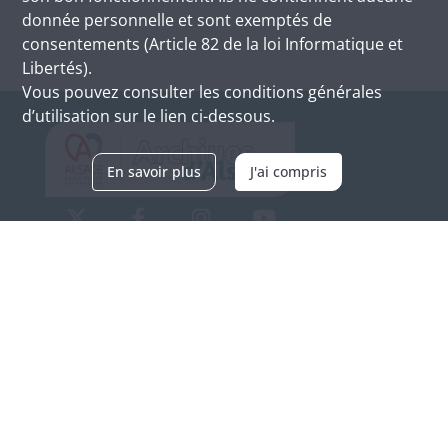
donnée personnelle et sont exemptés de
consentements (Article 82 de la loi Informatique et
Libertés).
Vous pouvez consulter les conditions générales
d’utilisation sur le lien ci-dessous.
En savoir plus
J'ai compris
Archives d'Alsace - Site de Colmar
Bâtiment M / Cité administrative
3, rue Fleischhauer
F-68026 COLMAR
(+33) 3 89 21 97 00
Nous contacter