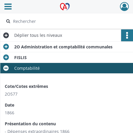
Ouvrir le menu déroulant
Archives Alsace - Colmar
Déplier
tous les niveaux
2O Administration et comptabilité communales
FISLIS
Comptabilité
Cote/Cotes extrêmes
2O577
Date
1866
Présentation du contenu
- Dépenses extraordinaires 1866