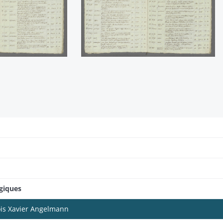
ogiques
ois Xavier Angelmann