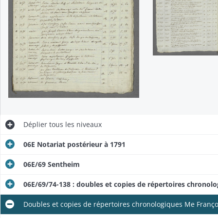
Déplier
tous les niveaux
06E Notariat postérieur à 1791
06E/69 Sentheim
06E/69/74-138 : doubles et copies de répertoires chronol
Doubles et copies de répertoires chronologiques Me Franç