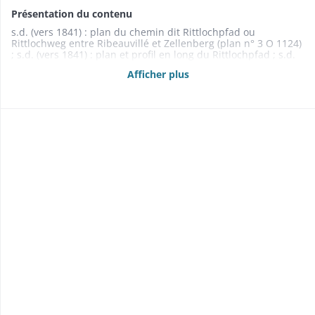
Présentation du contenu
s.d. (vers 1841) : plan du chemin dit Rittlochpfad ou
Rittlochweg entre Ribeauvillé et Zellenberg (plan n° 3 O 1124)
; s.d. (vers 1841) : plan et profil en long du Rittlochpfad ; s.d.
(vers 1841) : profil en long du Rittloch pfad ; s.d. (vers 1841) :
Afficher plus
profil en long d'une partie du Rittlochpfad ; s.d. (vers 1841) :
profils en travers du Rittlochpfad (3 feuilles) ; 1841 : plan du
Rittlochpfad (plan n° 3 O 1116) ; 1841 : profils en travers du
Rittlochpfad (plans nos 3 O 1117, 3 O 1118 et 3 O 1119) ; 1841
: profils en long du Rittlochpfad (plans nos 3 O 1120, 3 O
1121, 3 O 1122 et 3 O 1123)