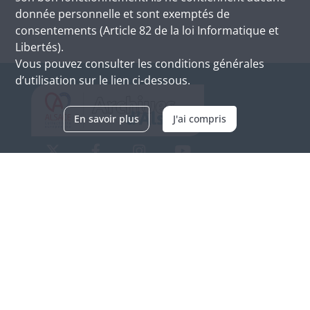
donnée personnelle et sont exemptés de
consentements (Article 82 de la loi Informatique et
Libertés).
Vous pouvez consulter les conditions générales
d’utilisation sur le lien ci-dessous.
En savoir plus
J'ai compris
Archives d'Alsace - Site de Colmar
Bâtiment M / Cité administrative
3, rue Fleischhauer
F-68026 COLMAR
(+33) 3 89 21 97 00
Nous contacter