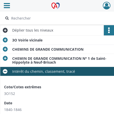
Ouvrir le menu déroulant
Archives Alsace - Colmar
Déplier
tous les niveaux
3O Voirie vicinale
CHEMINS DE GRANDE COMMUNICATION
CHEMIN DE GRANDE COMMUNICATION N° 1 de Saint-
Hippolyte à Neuf-Brisach
Intérêt du chemin, classement, tracé
Cote/Cotes extrêmes
3O152
Date
1840-1846