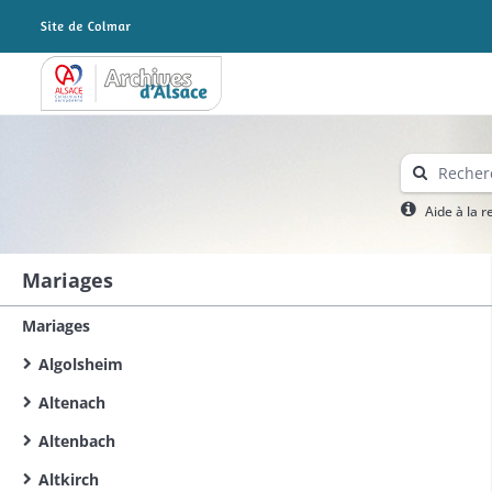
Archives Alsace - Colmar
Aide à la 
Mariages
Mariages
Algolsheim
Altenach
Altenbach
Altkirch