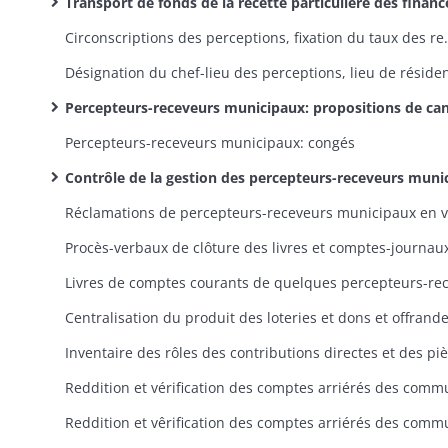
Transport de fonds de la recette particulière des finances à la recette générale à Colm
Circonscriptions des perceptions, fixation du taux des re
Percepteurs-receveurs municipaux: propositions de candidats, nominations, installations, prestations de serment, mutations, démissions, décè
Percepteurs-receveurs municipaux: congés
Contrôle de la gestion des percepteurs-receveurs municipaux et des receveurs des établissements de bienfaisance, reddition de leurs comptes, constatation d'irrégularités et de déficits, plaintes et poursuites à leur encontre, suspensions, révocations, placement d'agents spéciaux à leur c