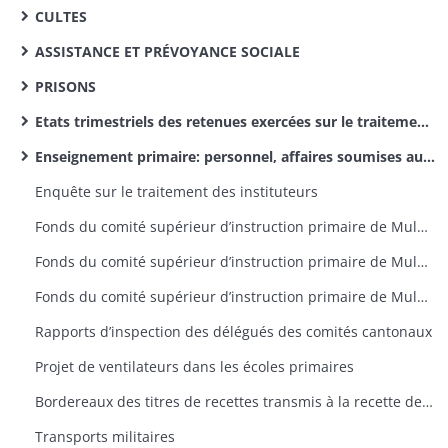
CULTES
ASSISTANCE ET PRÉVOYANCE SOCIALE
PRISONS
Etats trimestriels des retenues exercées sur le traitement des instituteurs pour le service des pensions civiles
Enseignement primaire: personnel, affaires soumises aux comités supérieurs de l’arrondissement d’Altkirch (dossiers par canton)
Enquête sur le traitement des instituteurs
Fonds du comité supérieur d’instruction primaire de Mulhouse: rapports d’inspection des délégués, lettres de provenance diverse
Fonds du comité supérieur d’instruction primaire de Mulhouse: correspondance émanant du recteur
Fonds du comité supérieur d’instruction primaire de Mulhouse: lettres émanant des préfets et sous-préfets
Rapports d’inspection des délégués des comités cantonaux
Projet de ventilateurs dans les écoles primaires
Bordereaux des titres de recettes transmis à la recette des finances d’Altkirch par la sous-préfecture
Transports militaires