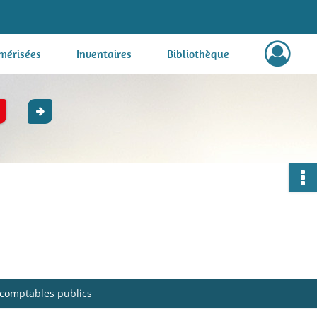
mérisées
Inventaires
Bibliothèque
x comptables publics