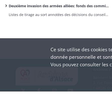
Deuxième invasion des armées alliées: fonds des commissions cantonales
Listes de tirage au sort annotées des décisions du conseil de révision (classe 1870)
Ce site utilise des
cookies
te
donnée personnelle et sont 
Vous pouvez consulter les co
Archives d'
Bâtiment M 
3, rue Flei
F-68026 C
(+33) 3 
Nous co