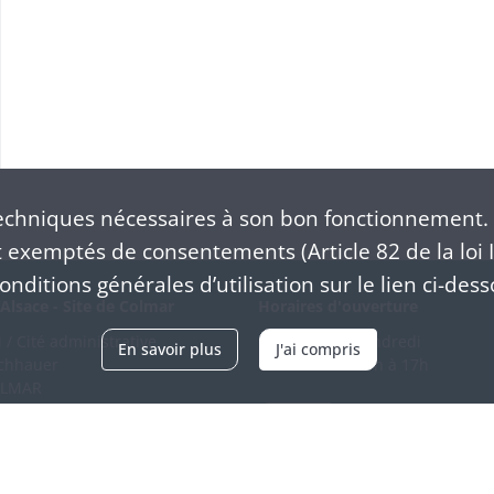
chniques nécessaires à son bon fonctionnement. 
exemptés de consentements (Article 82 de la loi I
nditions générales d’utilisation sur le lien ci-dess
Alsace - Site de Colmar
Horaires d'ouverture
/ Cité administrative
Du mardi au vendredi
En savoir plus
J'ai compris
schhauer
en continu de 9h à 17h
OLMAR
89 21 97 00
Venir
ntacter