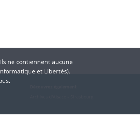
Ils ne contiennent aucune
nformatique et Libertés).
ous.
Découvrez également
Archives d'Alsace - Strasbourg