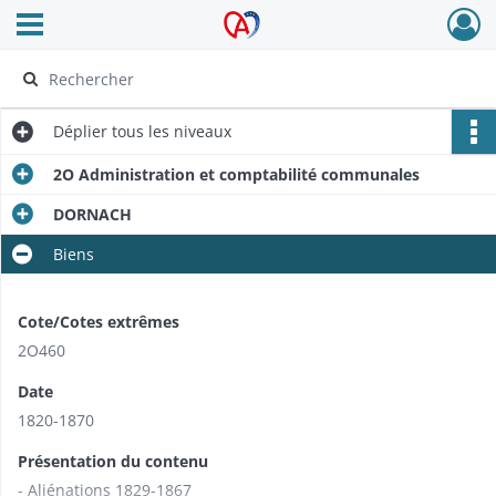
Ouvrir le menu déroulant
Archives Alsace - Colmar
Déplier
tous les niveaux
2O Administration et comptabilité communales
DORNACH
Biens
Cote/Cotes extrêmes
2O460
Date
1820-1870
Présentation du contenu
- Aliénations 1829-1867