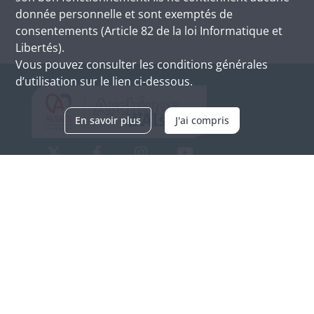
donnée personnelle et sont exemptés de
consentements (Article 82 de la loi Informatique et
Libertés).
Vous pouvez consulter les conditions générales
d’utilisation sur le lien ci-dessous.
En savoir plus
J'ai compris
Archives d'Alsace - Site de Colmar
Bâtiment M / Cité administrative
3, rue Fleischhauer
F-68026 COLMAR
(+33) 3 89 21 97 00
Nous contacter