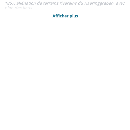
1867: aliénation de terrains riverains du Haeringgraben, avec
plan des lieux
- Baux 1848-1866
Afficher plus
- Adjudications: de la «kilbe» (1870); de la chasse (1862) 1862-
1870
- Anticipations, abornements 1820-1867