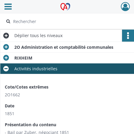
Ouvrir le menu déroulant
Archives Alsace - Colmar
Déplier
tous les niveaux
2O Administration et comptabilité communales
RIXHEIM
Activités industrielles
Cote/Cotes extrêmes
2O1662
Date
1851
Présentation du contenu
- Bail par Zuber, négociant 1851