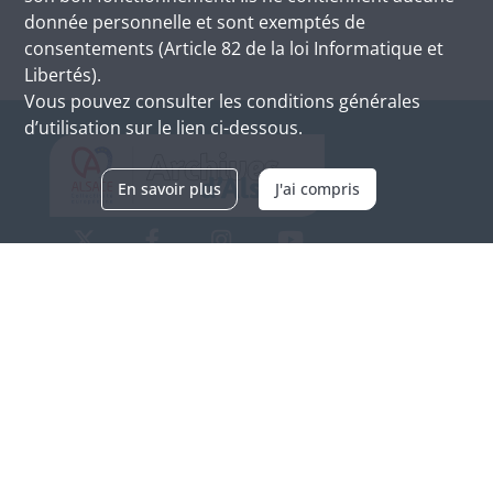
donnée personnelle et sont exemptés de
consentements (Article 82 de la loi Informatique et
Libertés).
Vous pouvez consulter les conditions générales
d’utilisation sur le lien ci-dessous.
En savoir plus
J'ai compris
Archives d'Alsace - Site de Colmar
Bâtiment M / Cité administrative
3, rue Fleischhauer
F-68026 COLMAR
(+33) 3 89 21 97 00
Nous contacter