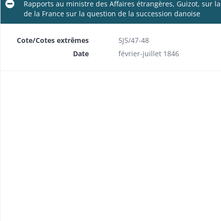
Rapports au ministre des Affaires étrangères, Guizot, sur la 
de la France sur la question de la succession danoise
Cote/Cotes extrêmes
5J5/47-48
Date
février-juillet 1846
Envoi en mission d'Adolphe de Billing au Danemark, comme ministre plénipotentiaire chargé notamment de conclure des conventions sur la navigation et la protection des œuvres d'art et de littérature
Correspondance au sujet de la cession au roi de Danemark de l'hôtel du duc Louis de Glucksberg, à Copenhague
Correspondance de Billing avec la Direction politique des Affaires étrangères sur la question de la succession danoise
Rapports au ministre des Affaires étrangères, Guizot, sur la mission qui lui avait été confiée de rallier l'Angleterre aux vues de la France sur la question de la succession danoise
Inventaire, récolement et remise à Frédéric de Billing, attaché au ministre des Affaires étrangères, des archives de la légation de France au Danemark de 1753 à 1814 qui doivent être transférées à Paris