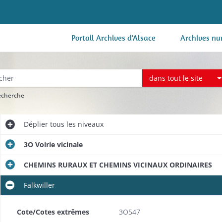
Portail Archives d'Alsace
Archives nu
dans tout le site
recherche
Déplier
tous les niveaux
3O Voirie vicinale
CHEMINS RURAUX ET CHEMINS VICINAUX ORDINAIRES
Falkwiller
Cote/Cotes extrêmes
3O547