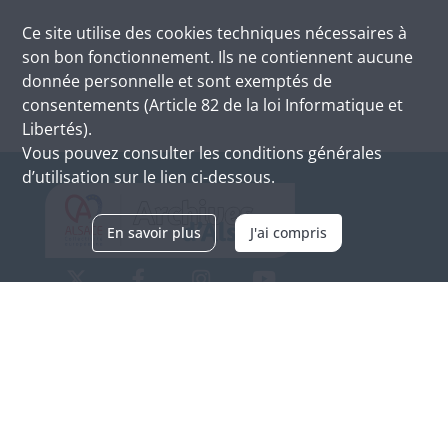
Ce site utilise des
cookies
techniques nécessaires à
son bon fonctionnement. Ils ne contiennent aucune
donnée personnelle et sont exemptés de
consentements (Article 82 de la loi Informatique et
Libertés).
Vous pouvez consulter les conditions générales
d’utilisation sur le lien ci-dessous.
En savoir plus
J'ai compris
Archives d'Alsace - Site de Colmar
Bâtiment M / Cité administrative
3, rue Fleischhauer
F-68026 COLMAR
(+33) 3 89 21 97 00