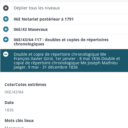
Déplier
tous les niveaux
06E Notariat postérieur à 1791
06E/43 Masevaux
06E/43/64-117 : doubles et copies de répertoires
chronologiques
Double et copie de répertoire chronologique Me
François Xavier Girol, 1er janvier - 8 mai 1836 Double et
copie de répertoire chronologique Me Joseph Mathieu
Jaeger, 9 mai - 31 décembre 1836
Cote/Cotes extrêmes
06E/43/84
Date
1836
Mots clés lieux
Masevaux