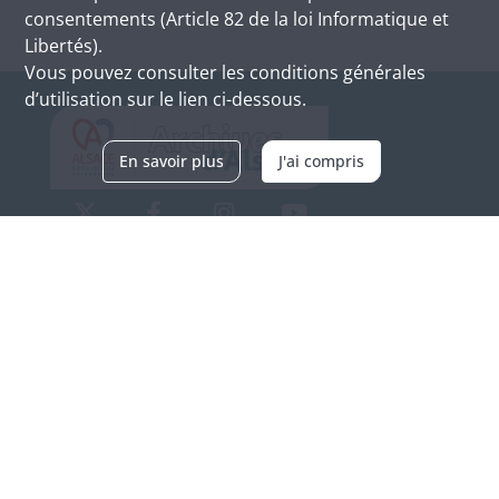
consentements (Article 82 de la loi Informatique et
Libertés).
Vous pouvez consulter les conditions générales
d’utilisation sur le lien ci-dessous.
En savoir plus
J'ai compris
Archives d'Alsace - Site de Colmar
Bâtiment M / Cité administrative
3, rue Fleischhauer
F-68026 COLMAR
(+33) 3 89 21 97 00
Nous contacter