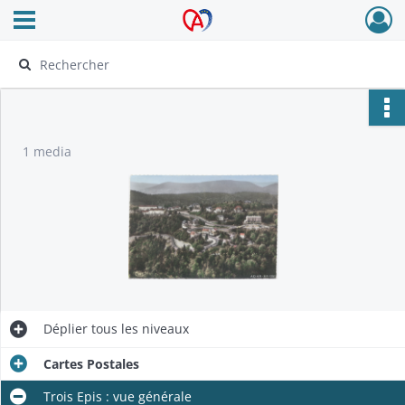
Ouvrir le menu déroulant
Archives Alsace - Colmar
1 media
Déplier
tous les niveaux
Cartes Postales
Trois Epis : vue générale