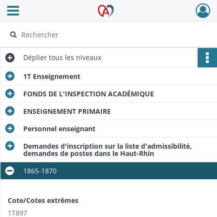
Ouvrir le menu déroulant
Archives Alsace - Colmar
Déplier
tous les niveaux
1T Enseignement
FONDS DE L'INSPECTION ACADÉMIQUE
ENSEIGNEMENT PRIMAIRE
Personnel enseignant
Demandes d'inscription sur la liste d'admissibilité,
demandes de postes dans le Haut-Rhin
1865-1870
Cote/Cotes extrêmes
1T897