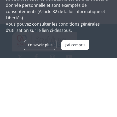
donnée personnelle et sont exemptés de
consentements (Article 82 de la loi Informatique et
Libertés).
Vous pouvez consulter les conditions générales
d’utilisation sur le lien ci-dessous.
En savoir plus
J'ai compris
Archives d'Alsace - Site de Colmar
Bâtiment M / Cité administrative
3, rue Fleischhauer
F-68026 COLMAR
(+33) 3 89 21 97 00
Nous contacter