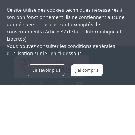
Ce site utilise des
cookies
techniques nécessaires à
son bon fonctionnement. Ils ne contiennent aucune
donnée personnelle et sont exemptés de
consentements (Article 82 de la loi Informatique et
Libertés).
Vous pouvez consulter les conditions générales
d’utilisation sur le lien ci-dessous.
En savoir plus
J'ai compris
Archives d'Alsace - Site de Colmar
Bâtiment M / Cité administrative
3, rue Fleischhauer
F-68026 COLMAR
(+33) 3 89 21 97 00