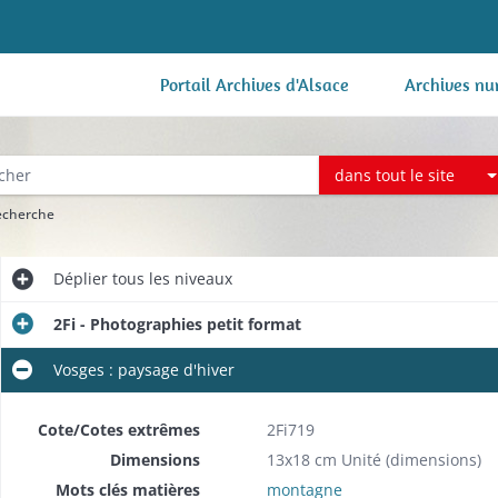
Portail Archives d'Alsace
Archives nu
dans tout le site
recherche
Déplier
tous les niveaux
2Fi - Photographies petit format
Vosges : paysage d'hiver
Cote/Cotes extrêmes
2Fi719
Dimensions
13x18 cm Unité (dimensions)
Mots clés matières
montagne