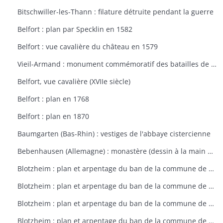
Bitschwiller-les-Thann : filature détruite pendant la guerre
Belfort : plan par Specklin en 1582
Belfort : vue cavalière du château en 1579
Vieil-Armand : monument commémoratif des batailles de la 1ère guerre mondiale
Belfort, vue cavalière (XVIIe siècle)
Belfort : plan en 1768
Belfort : plan en 1870
Baumgarten (Bas-Rhin) : vestiges de l'abbaye cistercienne
Bebenhausen (Allemagne) : monastère (dessin à la main de 1683)
Blotzheim : plan et arpentage du ban de la commune de Blotzheim (plan dressé sur ordre de l'intendant vers 1765)
Blotzheim : plan et arpentage du ban de la commune de Blotzheim (plan dressé sur ordre de l'intendant vers 1765)
Blotzheim : plan et arpentage du ban de la commune de Blotzheim (plan dressé sur ordre de l'intendant vers 1765)
Blotzheim : plan et arpentage du ban de la commune de Blotzheim (plan dressé sur ordre de l'intendant vers 1765)