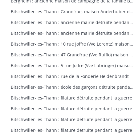
Bergheim : ancienne maison de campagne de la famille Bourste, actuellement hospice municipal
Bitschwiller-les-Thann : Grand'rue, maison Anderhuber détruite pendant la guerre
Bitschwiller-les-Thann : ancienne mairie détruite pendant la guerre
Bitschwiller-les-Thann : ancienne mairie détruite pendant la guerre
Bitschwiller-les-Thann : 10 rue Joffre (Vve Lorentz) maison détruite pendant la guerre
Bitschwiller-les-Thann : 47 Grand'rue (Vve Ruffio) maison détruite pendant la guerre
Bitschwiller-les-Thann : 5 rue Joffre (Vve Lubringer) maison détruite pendant la guerre
Bitschwiller-les-Thann : rue de la Fonderie Heldenbrandt
Bitschwiller-les-Thann : école des garçons détruite pendant la guerre
Bitschwiller-les-Thann : filature détruite pendant la guerre
Bitschwiller-les-Thann : filature détruite pendant la guerre
Bitschwiller-les-Thann : filature détruite pendant la guerre
Bitschwiller-les-Thann : filature détruite pendant la guerre