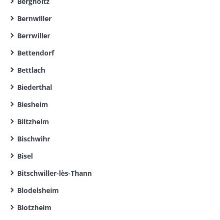
Bergholtz
Bernwiller
Berrwiller
Bettendorf
Bettlach
Biederthal
Biesheim
Biltzheim
Bischwihr
Bisel
Bitschwiller-lès-Thann
Blodelsheim
Blotzheim