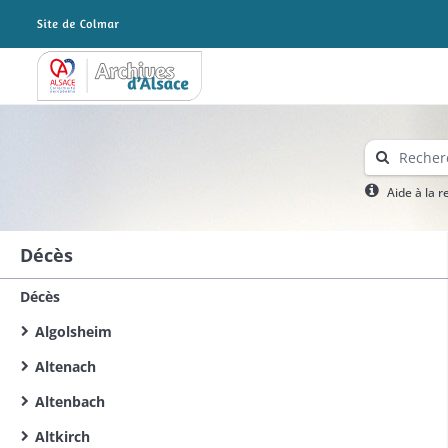
Archives Alsace - Colmar
Aide à la 
Décès
Décès
Algolsheim
Altenach
Altenbach
Altkirch