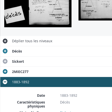
Déplier
tous les niveaux
Décès
Sickert
2MiEC277
1883-1892
Date
1883-1892
Caractéristiques
Décès
physiques