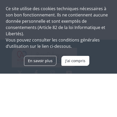
Ce site utilise des
cookies
techniques nécessaires à
son bon fonctionnement. Ils ne contiennent aucune
donnée personnelle et sont exemptés de
consentements (Article 82 de la loi Informatique et
Libertés).
Vous pouvez consulter les conditions générales
d’utilisation sur le lien ci-dessous.
En savoir plus
J'ai compris
Archives d'Alsace - Site de Colmar
Bâtiment M / Cité administrative
3, rue Fleischhauer
F-68026 COLMAR
(+33) 3 89 21 97 00