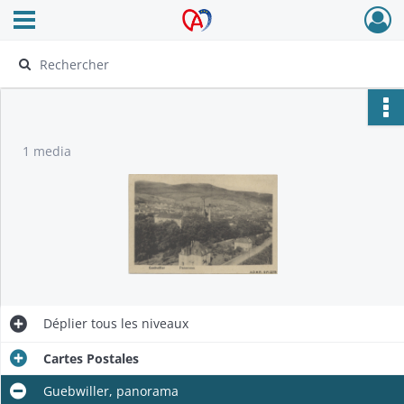
Ouvrir le menu déroulant
Archives Alsace - Colmar
1 media
Déplier
tous les niveaux
Cartes Postales
Guebwiller, panorama