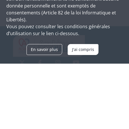
donnée personnelle et sont exemptés de
consentements (Article 82 de la loi Informatique et
Libertés).
Vous pouvez consulter les conditions générales
d’utilisation sur le lien ci-dessous.
En savoir plus
J'ai compris
Archives d'Alsace - Site de Colmar
Bâtiment M / Cité administrative
3, rue Fleischhauer
F-68026 COLMAR
(+33) 3 89 21 97 00
Nous contacter