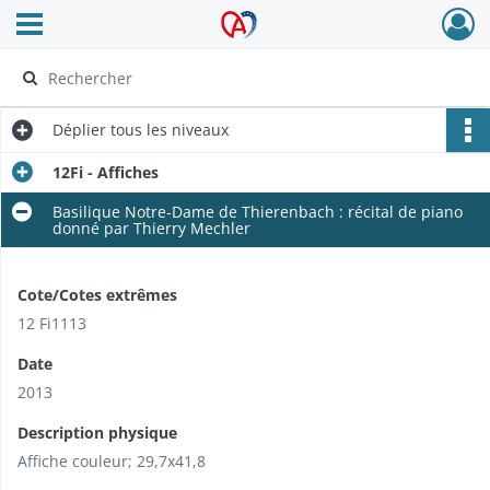
Ouvrir le menu déroulant
Archives Alsace - Colmar
Déplier
tous les niveaux
12Fi - Affiches
Basilique Notre-Dame de Thierenbach : récital de piano
donné par Thierry Mechler
Cote/Cotes extrêmes
12 Fi1113
Date
2013
Description physique
Affiche couleur; 29,7x41,8