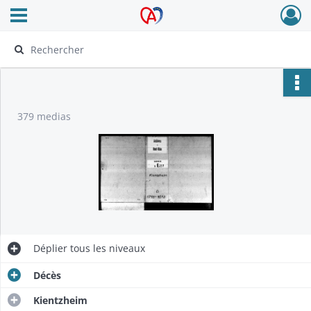
Ouvrir le menu déroulant
Archives Alsace - Colmar
379 medias
Déplier
tous les niveaux
Décès
Kientzheim