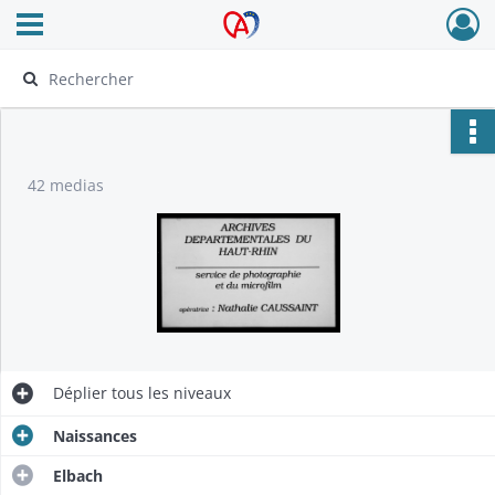
Ouvrir le menu déroulant
Archives Alsace - Colmar
42 medias
Déplier
tous les niveaux
Naissances
Elbach