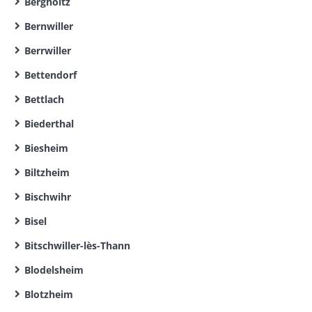
Bergholtz
Bernwiller
Berrwiller
Bettendorf
Bettlach
Biederthal
Biesheim
Biltzheim
Bischwihr
Bisel
Bitschwiller-lès-Thann
Blodelsheim
Blotzheim