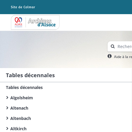
Archives Alsace - Colmar
Aide à la 
Tables décennales
Tables décennales
Algolsheim
Altenach
Altenbach
Altkirch