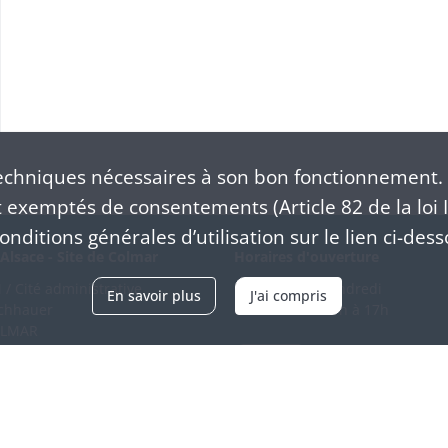
chniques nécessaires à son bon fonctionnement. 
exemptés de consentements (Article 82 de la loi I
nditions générales d’utilisation sur le lien ci-dess
Alsace - Site de Colmar
Horaires d'ouverture
/ Cité administrative
Du mardi au vendredi
En savoir plus
J'ai compris
schhauer
en continu de 9h à 17h
OLMAR
89 21 97 00
Venir
ntacter