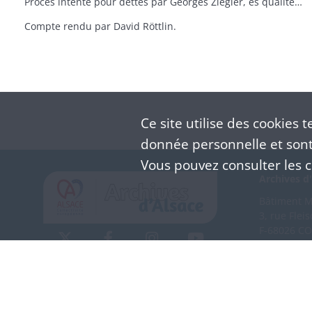
Procès intenté pour dettes par Georges Ziegler, ès qualité de maître des eaux et forêts du comté de Horbourg-Riquewihr à Marie-Barbe Beisser, veuve de Jacques Asse, femme de Georges Kiegler, cabaretier à Ribeauvillé. (21 avril 1789 au 24 octobre 1790). - Extrait du compte de la scierie seigneuriale (1790-1791). - Aperçu sur l'histoire de la seigneurie de Horbourg-Riquewihr : anonyme, sans date (fin XVIIIe siècle).
Compte rendu par David Röttlin.
Ce site utilise des
cookies
te
donnée personnelle et sont 
Vous pouvez consulter les co
Archives d'
Bâtiment M 
3, rue Flei
F-68026 C
(+33) 3 
Nous co