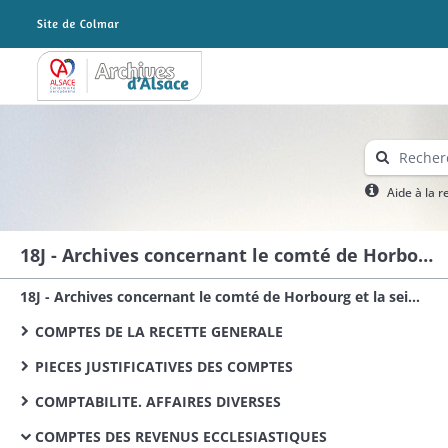
Archives Alsace - Colmar
Aide à la 
18J - Archives concernant le comté de Horbourg et la seigneurie de Riquewihr cédées par le Doubs au Haut-Rhin en 1955
18J - Archives concernant le comté de Horbourg et la seigneurie de Riquewihr cédées par le Doubs au Haut-Rhin en 1955
COMPTES DE LA RECETTE GENERALE
PIECES JUSTIFICATIVES DES COMPTES
COMPTABILITE. AFFAIRES DIVERSES
COMPTES DES REVENUS ECCLESIASTIQUES