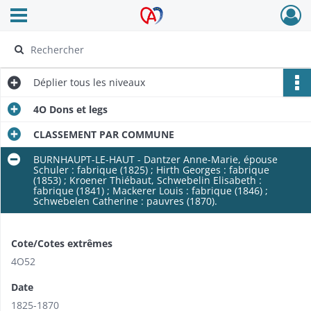
Ouvrir le menu déroulant
Archives Alsace - Colmar
Déplier
tous les niveaux
4O Dons et legs
CLASSEMENT PAR COMMUNE
BURNHAUPT-LE-HAUT - Dantzer Anne-Marie, épouse
Schuler : fabrique (1825) ; Hirth Georges : fabrique
(1853) ; Kroener Thiébaut, Schwebelin Elisabeth :
fabrique (1841) ; Mackerer Louis : fabrique (1846) ;
Schwebelen Catherine : pauvres (1870).
Cote/Cotes extrêmes
4O52
Date
1825-1870