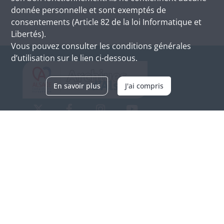
donnée personnelle et sont exemptés de
consentements (Article 82 de la loi Informatique et
Libertés).
Vous pouvez consulter les conditions générales
d’utilisation sur le lien ci-dessous.
En savoir plus
J'ai compris
Archives d'Alsace - Site de Colmar
Bâtiment M / Cité administrative
3, rue Fleischhauer
F-68026 COLMAR
(+33) 3 89 21 97 00
Nous contacter