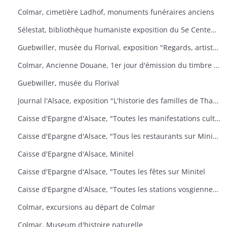
Colmar, cimetière Ladhof, monuments funéraires anciens
Sélestat, bibliothèque humaniste exposition du 5e Centenaire de la mort de Jean Mentel
Guebwiller, musée du Florival, exposition "Regards, artistes connus et méconnus de la collection Pierre et Denise Levy
Colmar, Ancienne Douane, 1er jour d'émission du timbre poste Croix-Rouge
Guebwiller, musée du Florival
Journal l'Alsace, exposition "L'historie des familles de Thann, de sa seigneurie et du baillage de Saint Amarin
Caisse d'Epargne d'Alsace, "Toutes les manifestations culturelles sur Minitel
Caisse d'Epargne d'Alsace, "Tous les restaurants sur Minitel
Caisse d'Epargne d'Alsace, Minitel
Caisse d'Epargne d'Alsace, "Toutes les fêtes sur Minitel
Caisse d'Epargne d'Alsace, "Toutes les stations vosgiennes sur Minitel
Colmar, excursions au départ de Colmar
Colmar, Museum d'histoire naturelle