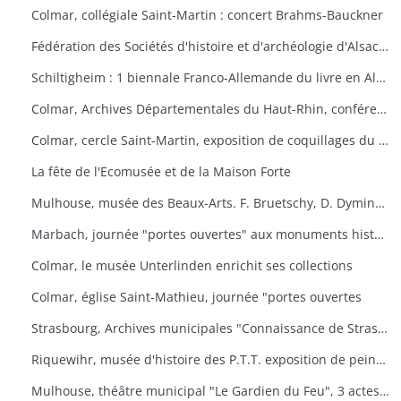
Colmar, collégiale Saint-Martin : concert Brahms-Bauckner
Fédération des Sociétés d'histoire et d'archéologie d'Alsace : les monuments ruraux d'Alsace
Schiltigheim : 1 biennale Franco-Allemande du livre en Alsace
Colmar, Archives Départementales du Haut-Rhin, conférence : Yves Bisch "Cet homme à surveiller
Colmar, cercle Saint-Martin, exposition de coquillages du monde
La fête de l'Ecomusée et de la Maison Forte
Mulhouse, musée des Beaux-Arts. F. Bruetschy, D. Dyminski, C. Gebhardt, B. Latuner, J.F. Nourisson, J.-C. Wallios
Marbach, journée "portes ouvertes" aux monuments historiques
Colmar, le musée Unterlinden enrichit ses collections
Colmar, église Saint-Mathieu, journée "portes ouvertes
Strasbourg, Archives municipales "Connaissance de Strasbourg
Riquewihr, musée d'histoire des P.T.T. exposition de peintures sous-verre
Mulhouse, théâtre municipal "Le Gardien du Feu", 3 actes et 4 tableaux d'après le roman d'Anatole le Braz