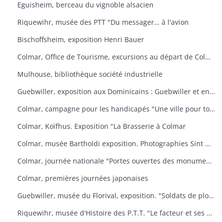
Eguisheim, berceau du vignoble alsacien
Riquewihr, musée des PTT "Du messager… à l'avion
Bischoffsheim, exposition Henri Bauer
Colmar, Office de Tourisme, excursions au départ de Colmar
Mulhouse, bibliothèque société industrielle
Guebwiller, exposition aux Dominicains : Guebwiller et environs
Colmar, campagne pour les handicapés "Une ville pour tous
Colmar, Koïfhus. Exposition "La Brasserie à Colmar
Colmar, musée Bartholdi exposition. Photographies Sint Niklaas
Colmar, journée nationale "Portes ouvertes des monuments historiques" (organisée par l'AREHC et le lycée Bartholdi)
Colmar, premières journées japonaises
Guebwiller, musée du Florival, exposition. "Soldats de plomb
Riquewihr, musée d'Histoire des P.T.T. "Le facteur et ses métamorphoses