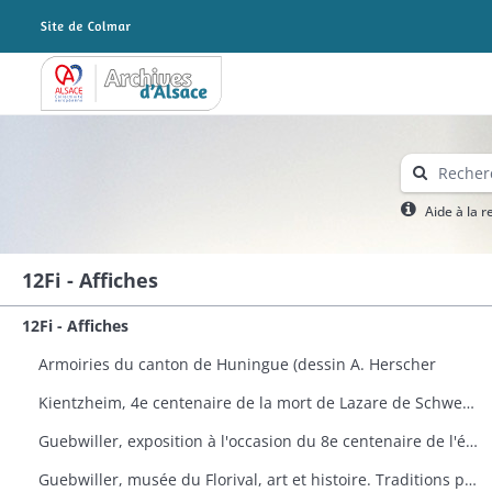
Archives Alsace - Colmar
Aide à la 
12Fi - Affiches
12Fi - Affiches
Armoiries du canton de Huningue (dessin A. Herscher
Kientzheim, 4e centenaire de la mort de Lazare de Schwendi
Guebwiller, exposition à l'occasion du 8e centenaire de l'église Saint-Léger
Guebwiller, musée du Florival, art et histoire. Traditions populaires céramiques de Théodore Deck