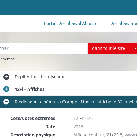
Portail Archives d'Alsace
Archives nu
dans tout le site
recherche
Déplier
tous les niveaux
12Fi - Affiches
Riedisheim, cinéma La Grange : films à l'affiche le 30 janvie
Cote/Cotes extrêmes
12 Fi1070
Date
2013
Description physique
Affiche couleur; 21x29,8; www.