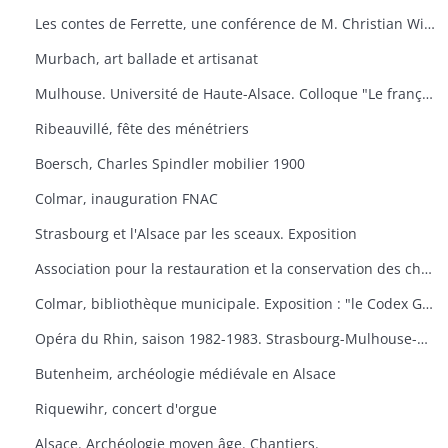
Les contes de Ferrette, une conférence de M. Christian Wilsdorf.
Murbach, art ballade et artisanat
Mulhouse. Université de Haute-Alsace. Colloque "Le français en Alsace
Ribeauvillé, fête des ménétriers
Boersch, Charles Spindler mobilier 1900
Colmar, inauguration FNAC
Strasbourg et l'Alsace par les sceaux. Exposition
Association pour la restauration et la conservation des châteaux du canton de Wintzenheim. "Portes ouvertes au Plixbourg
Colmar, bibliothèque municipale. Exposition : "le Codex Guta Sintram et le monde des couvents de Marbach et de Schwartzenthann
Opéra du Rhin, saison 1982-1983. Strasbourg-Mulhouse-Colmar
Butenheim, archéologie médiévale en Alsace
Riquewihr, concert d'orgue
Alsace. Archéologie moyen âge. Chantiers.