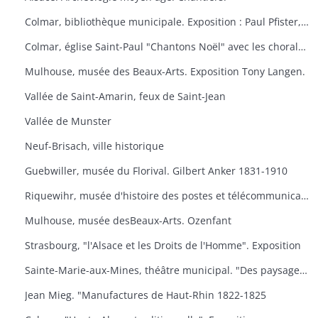
Colmar, bibliothèque municipale. Exposition : Paul Pfister, ex-libris e travaux littéraires.
Colmar, église Saint-Paul "Chantons Noël" avec les chorales "A Cœur Joie" de Colmar, la cantilene, la chanterie de l'école nationale de musique et les chorales scolaires d'Ingersheim.
Mulhouse, musée des Beaux-Arts. Exposition Tony Langen.
Vallée de Saint-Amarin, feux de Saint-Jean
Vallée de Munster
Neuf-Brisach, ville historique
Guebwiller, musée du Florival. Gilbert Anker 1831-1910
Riquewihr, musée d'histoire des postes et télécommunications, dernières acquisitions
Mulhouse, musée desBeaux-Arts. Ozenfant
Strasbourg, "l'Alsace et les Droits de l'Homme". Exposition
Sainte-Marie-aux-Mines, théâtre municipal. "Des paysages, des hommes, des traditions
Jean Mieg. "Manufactures de Haut-Rhin 1822-1825