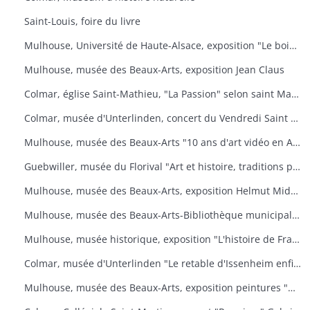
Saint-Louis, foire du livre
Mulhouse, Université de Haute-Alsace, exposition "Le bois, un art de vivre
Mulhouse, musée des Beaux-Arts, exposition Jean Claus
Colmar, église Saint-Mathieu, "La Passion" selon saint Matthieu
Colmar, musée d'Unterlinden, concert du Vendredi Saint "La Passion selon saint Jean
Mulhouse, musée des Beaux-Arts "10 ans d'art vidéo en Allemagne, 1976-1986
Guebwiller, musée du Florival "Art et histoire, traditions populaires céramiques" de Théodore Deck
Mulhouse, musée des Beaux-Arts, exposition Helmut Middendorf
Mulhouse, musée des Beaux-Arts-Bibliothèque municipale "Danses macabres de Dürer à Dali" Collection de l'Université de Düsseldorf "L'homme et la mort
Mulhouse, musée historique, exposition "L'histoire de France illustrée
Colmar, musée d'Unterlinden "Le retable d'Issenheim enfin complet
Mulhouse, musée des Beaux-Arts, exposition peintures "Aime-moi