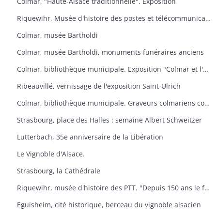
Colmar, "Haute-Alsace traditionnelle". Exposition
Riquewihr, Musée d'histoire des postes et télécommunications. "Facteur ? L'Europe s'il-vous-plaît
Colmar, musée Bartholdi
Colmar, musée Bartholdi, monuments funéraires anciens
Colmar, bibliothèque municipale. Exposition "Colmar et l'Ex-lbiris
Ribeauvillé, vernissage de l'exposition Saint-Ulrich
Colmar, bibliothèque municipale. Graveurs colmariens contemporains
Strasbourg, place des Halles : semaine Albert Schweitzer
Lutterbach, 35e anniversaire de la Libération
Le Vignoble d'Alsace.
Strasbourg, la Cathédrale
Riquewihr, musée d'histoire des PTT. "Depuis 150 ans le facteur de campagne
Eguisheim, cité historique, berceau du vignoble alsacien