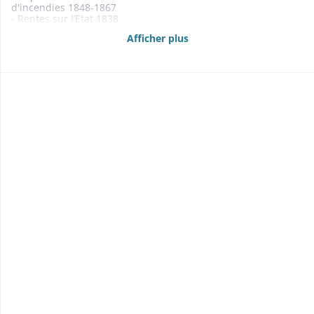
d'incendies 1848-1867
- Rentes sur l’Etat 1838
- Remboursement de prôts consentis en 1774-1775 par des
Afficher plus
particuliers à la commune 1806-1821
- Plainte contre la gestion du maire 1827