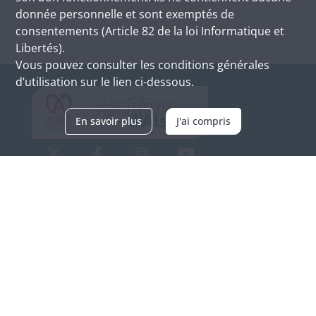
donnée personnelle et sont exemptés de
consentements (Article 82 de la loi Informatique et
Libertés).
Vous pouvez consulter les conditions générales
d’utilisation sur le lien ci-dessous.
En savoir plus
J'ai compris
Archives d'Alsace - Site de Colmar
Bâtiment M / Cité administrative
3, rue Fleischhauer
F-68026 COLMAR
(+33) 3 89 21 97 00
Nous contacter