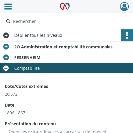
Ouvrir le menu déroulant
Archives Alsace - Colmar
Déplier
tous les niveaux
2O Administration et comptabilité communales
FESSENHEIM
Comptabilité
Cote/Cotes extrêmes
2O572
Date
1806-1867
Présentation du contenu
- Dépenses extraordinaires à l'occasio n de fêtes et