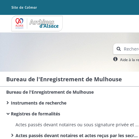
Archives Alsace - Colmar
Aide à la 
Bureau de l'Enregistrement de Mulhouse
Bureau de l'Enregistrement de Mulhouse
Instruments de recherche
Registres de formalités
Actes passés devant notaires ou sous signature privée et actes reçus par les secrétaires des corps municipaux et administratifs
Actes passés devant notaires et actes reçus par les secrétaires des corps administratifs / Actes civils publics / Bürgerliche Urkunden