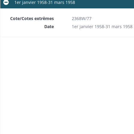
1er janvier 1958-31 mars 1958
Cote/Cotes extrêmes
2368W/77
Date
1er janvier 1958-31 mars 1958
Actes sous seing privé portant baux d'immeubles, mutations de fonds de commerce et de clientèles - 1 volume (n°1) - Modèle 1bis
Baux et actes sous seing privé - 2 volumes (n°1/2) - Modèle 1bis ou 1-2