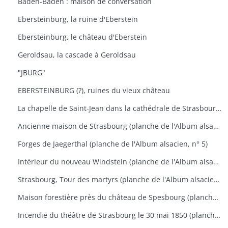
Baden-Baden : maison de conversation
Ebersteinburg, la ruine d'Eberstein
Ebersteinburg, le château d'Eberstein
Geroldsau, la cascade à Geroldsau
"JBURG"
EBERSTEINBURG (?), ruines du vieux château
La chapelle de Saint-Jean dans la cathédrale de Strasbourg (planche de l'Album alsacien, n° 3)
Ancienne maison de Strasbourg (planche de l'Album alsacien, n° 4)
Forges de Jaegerthal (planche de l'Album alsacien, n° 5)
Intérieur du nouveau Windstein (planche de l'Album alsacien, n° 13)
Strasbourg, Tour des martyrs (planche de l'Album alsacien, n° 17)
Maison forestière près du château de Spesbourg (planche de l'Album alsacien, n° 18)
Incendie du théâtre de Strasbourg le 30 mai 1850 (planche de l'Album alsacien, n° 29)