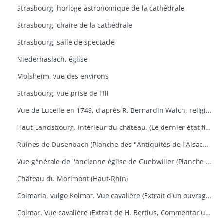
Strasbourg, horloge astronomique de la cathédrale
Strasbourg, chaire de la cathédrale
Strasbourg, salle de spectacle
Niederhaslach, église
Molsheim, vue des environs
Strasbourg, vue prise de l'Ill
Vue de Lucelle en 1749, d'après R. Bernardin Walch, religieux de ce monastère
Haut-Landsbourg. Intérieur du château. (Le dernier état figure dans les "Antiquités de l'Alsace" de Golbéry, pl. 14)
Ruines de Dusenbach (Planche des "Antiquités de l'Alsace" de Golbéry, n° 5
Vue générale de l'ancienne église de Guebwiller (Planche des "Antiquités de l'Alsace" de Golbéry, n° 27
Château du Morimont (Haut-Rhin)
Colmaria, vulgo Kolmar. Vue cavalière (Extrait d'un ouvrage de géographie de Braun u. Hogenberg, vers 1575). Texte français au verso.
Colmar. Vue cavalière (Extrait de H. Bertius, Commentarium Rerum Germanicarum, liber III, p. 500. Amsterdam 1616). Texte latin