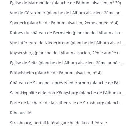
Eglise de Marmoutier (planche de l'Album alsacien, n° 30)
Vue de Gérardmer (planche de l'Album alsacien, 2ème année n°1)
Sponeck (planche de l'Album alsacien, 2ème année n° 4)
Ruines du château de Bernstein (planche de l'Album alsacien, 2ème année n° 9)
Vue intérieure de Niederbronn (planche de l'Album alsacien, 2ème année n° 11)
Kaysersberg (planche de l'Album alsacien, 2ème année n° 17)
Eglise de Seltz (planche de l'Album alsacien, 2ème année n° 24)
Eckbolsheim (planche de l'Album alsacien, n° 4)
Château de Schoeneck près Niederbronn (planche de l'Album alsacien, n° 4)
Saint-Hypolite et le Hoh Königsburg (planche de l'Album alsacien, n° 22)
Porte de la chaire de la cathédrale de Strasbourg (planche de l'Album alsacien, n° 28)
Ribeauvillé
Strasbourg, portail latéral gauche de la cathédrale