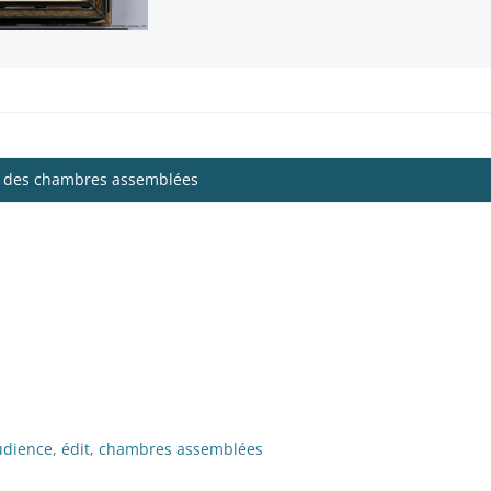
ce des chambres assemblées
udience
,
édit
,
chambres assemblées