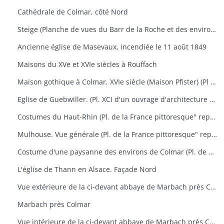
Cathédrale de Colmar, côté Nord
Steige (Planche de vues du Barr de la Roche et des environs)
Ancienne église de Masevaux, incendiée le 11 août 1849
Maisons du XVe et XVIe siècles à Rouffach
Maison gothique à Colmar, XVIe siècle (Maison Pfister) (Pl XCV d'un ouvrage d'architecture représentant aussi le portail des chartreux à Dijon, la chapelle de Pagny-le-Château et le manoir St-Ouen près Château Gontier
Eglise de Guebwiller. (Pl. XCI d'un ouvrage d'architecture représentant aussi l'église de Rosheim)
Costumes du Haut-Rhin (Pl. de la France pittoresque" représentant aussi Ferrette, vue générale de la ville et du château)
Mulhouse. Vue générale (Pl. de la France pittoresque" représentant aussi des portraits de Rapp et de Lefebre) + 1 photographie
Costume d'une paysanne des environs de Colmar (Pl. de Costumes de divers pays" n° 51) + 1 photographie
L'église de Thann en Alsace. Façade Nord
Vue extérieure de la ci-devant abbaye de Marbach près Colmar
Marbach près Colmar
Vue intérieure de la ci-devant abbaye de Marbach près Colmar