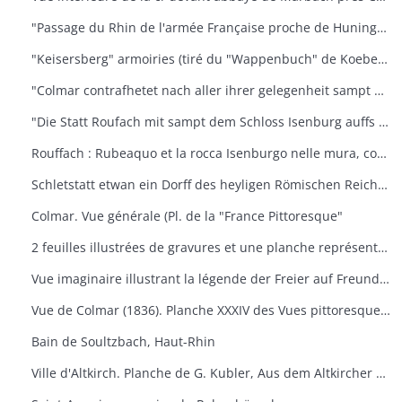
"Passage du Rhin de l'armée Française proche de Huninguen et la rencontre qu'elle eut ensuite avec celle de l'Empereur, arrivé le 14 octobre 1702 après midi"
"Keisersberg" armoiries (tiré du "Wappenbuch" de Koebel, Jiii, 1545). Au v° Ratisbonne
"Colmar contrafhetet nach aller ihrer gelegenheit sampt umbligenden landschafft" Vue cavalière. (Extr. de la "Cosmographie universelle" de S. Munster, III. Buch", von dem Teüschen land" DCLII-DCLIII, 1548). Texte all. an v°
"Die Statt Roufach mit sampt dem Schloss Isenburg auffs fleissigest nach jetsiger Gelegenheit contrafehtet" Vue cavalière (Extr. de la "Cosmographie universelle" de S. Munster, III. Buch", von dem Teüschen land" DCLIIII- delv, 1548). Texte all. an v°
Rouffach : Rubeaquo et la rocca Isenburgo nelle mura, come si trova à nostra età veramente espressa. Vue cavalière. (Ext. De la Cosmographie universelle de S. Munster, Lib. III Della Germania, p. 504-505. Texte italien an v°
Schletstatt etwan ein Dorff des heyligen Römischen Reichs : aber jetzt ein zieliehe Statt. (Extr. de la "Cosmographie universelle" de S. Munster, III. Buch", von dem Teüschen land" DCLII-DCLIII, 1548) Texte all. An v°
Colmar. Vue générale (Pl. de la "France Pittoresque"
2 feuilles illustrées de gravures et une planche représentant le Hugstein près de Guebwiller (haut-Rhin), entrée principale. Elles doivent faire partie d'un ouvrage général sur le Hugstein
Vue imaginaire illustrant la légende der Freier auf Freundstein
Vue de Colmar (1836). Planche XXXIV des Vues pittoresques de Rothmuller
Bain de Soultzbach, Haut-Rhin
Ville d'Altkirch. Planche de G. Kubler, Aus dem Altkircher Archiv (1912)