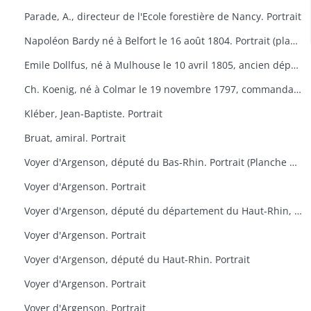
Parade, A., directeur de l'Ecole forestière de Nancy. Portrait
Napoléon Bardy né à Belfort le 16 août 1804. Portrait (planche de la Galerie des représentants du peuple, 1848)
Emile Dollfus, né à Mulhouse le 10 avril 1805, ancien député. Portrait (planche de la Galerie des représentants du peuple, 1848)
Ch. Koenig, né à Colmar le 19 novembre 1797, commandant de la Garde nationale de Colmar. Portrait (planche de la Galerie des représentants du peuple, 1848)
Kléber, Jean-Baptiste. Portrait
Bruat, amiral. Portrait
Voyer d'Argenson, député du Bas-Rhin. Portrait (Planche des Défenseurs des prévenus d'avril)
Voyer d'Argenson. Portrait
Voyer d'Argenson, député du département du Haut-Rhin, élu en 1817. Portrait
Voyer d'Argenson. Portrait
Voyer d'Argenson, député du Haut-Rhin. Portrait
Voyer d'Argenson. Portrait
Voyer d'Argenson. Portrait