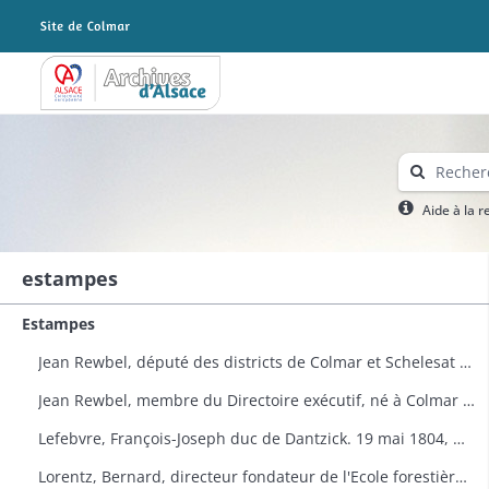
Archives Alsace - Colmar
Aide à la 
estampes
Estampes
Jean Rewbel, député des districts de Colmar et Schelesat à l'Assemblée nationale en 1789. Portrait
Jean Rewbel, membre du Directoire exécutif, né à Colmar en 1746. Portrait
Lefebvre, François-Joseph duc de Dantzick. 19 mai 1804, maréchal de France. Portrait (Planche de la Galerie historique de Versailles n° 1539)
Lorentz, Bernard, directeur fondateur de l'Ecole forestière à Nancy. Portrait