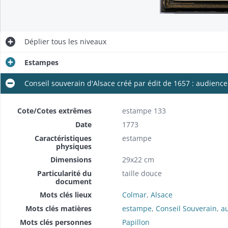
Déplier
tous les niveaux
Estampes
Conseil souverain d'Alsace créé par édit de 1657 : audien
Cote/Cotes extrêmes
estampe 133
Date
1773
Caractéristiques
estampe
physiques
Dimensions
29x22 cm
Particularité du
taille douce
document
Mots clés lieux
Colmar
,
Alsace
Mots clés matières
estampe
,
Conseil Souverain
,
a
Mots clés personnes
Papillon