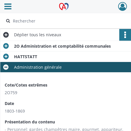
Ouvrir le menu déroulant
Archives Alsace - Colmar
Déplier
tous les niveaux
2O Administration et comptabilité communales
HATTSTATT
Administration générale
Cote/Cotes extrêmes
2O759
Date
1803-1869
Présentation du contenu
- Personnel: gardes champêtres maire, gourmet, appariteur,