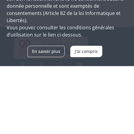
donnée personnelle et sont exemptés de
consentements (Article 82 de la loi Informatique et
Libertés).
Vous pouvez consulter les conditions générales
d’utilisation sur le lien ci-dessous.
En savoir plus
J'ai compris
Archives d'Alsace - Site de Colmar
Bâtiment M / Cité administrative
3, rue Fleischhauer
F-68026 COLMAR
(+33) 3 89 21 97 00
Nous contacter