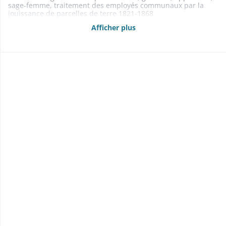
sage-femme, traitement des employés communaux par la
jouissance de parcelles de terre 1821-1868
- Archives 1804-1832
Afficher plus
- Instruction publique: instituteurs organisation de
l'instruction primaire 1810-1869
- Culte: desservant, rabbin des communes de Hattstatt,
Herrlisheim et Voegtlinshoffen 1807-1865
- Garde nationale 1831-1833
- Compagnie des francs-tireurs 1826-1834
- Contentieux 1803-1851
1826-1830: contestation avec Voegtlinshoffen au sujet du
cantonnement de la forêt dite Hochwald ou Truchsesswald
1822-1851: contestation au sujet du droit de parcours exercé
par les communes de Hattstatt et Herrlisheim dans la forêt de
Rouffach
- Inscriptions hypothécaires de particuliers 1857