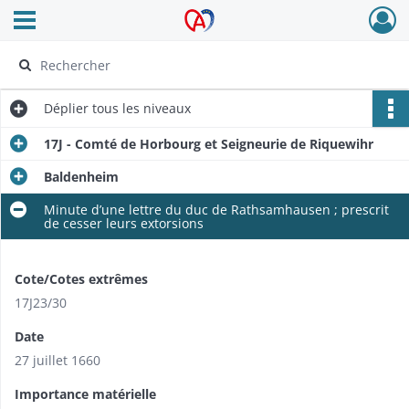
Ouvrir le menu déroulant
Archives Alsace - Colmar
Déplier
tous les niveaux
17J - Comté de Horbourg et Seigneurie de Riquewihr
Baldenheim
Minute d’une lettre du duc de Rathsamhausen ; prescrit
de cesser leurs extorsions
Cote/Cotes extrêmes
17J23/30
Date
27 juillet 1660
Importance matérielle