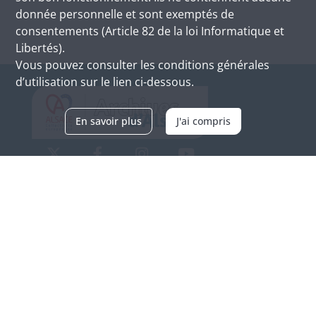
donnée personnelle et sont exemptés de
consentements (Article 82 de la loi Informatique et
Libertés).
Vous pouvez consulter les conditions générales
d’utilisation sur le lien ci-dessous.
En savoir plus
J'ai compris
Archives d'Alsace - Site de Colmar
Bâtiment M / Cité administrative
3, rue Fleischhauer
F-68026 COLMAR
(+33) 3 89 21 97 00
Nous contacter