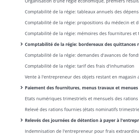
Organisation d'une régie économique, premiers résult
Comptabilité de la régie: bordereaux des quittances remises au payeur départemental par l'économe des pris
Comptabilité de la régie: demandes d'avances de fond
Comptabilité de la régie: tarif des frais d'inhumation
Paiement des fournitures, menus travaux et menues dépenses (factures, états des dépenses manda
Relevés des journées de détention à payer à l'entrepreneur (états nominatifs trimestriels ou mensuels des dé