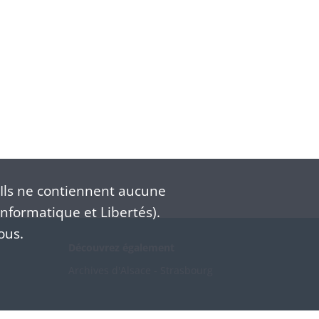
Ils ne contiennent aucune
nformatique et Libertés).
ous.
Découvrez également
Archives d'Alsace - Strasbourg