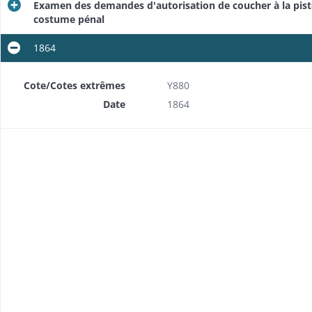
Examen des demandes d'autorisation de coucher à la pistol
costume pénal
1864
Cote/Cotes extrêmes
Y880
Date
1864
Visites d'inspection par le préfet et le président de la Cour d'assises, délibérations de la commission de surveillance et rapport du maire, dénonciations d'abus et d'irrégularités
Réclamations, dénonciations, révélations, plaintes et suppliques de détenus
Rapports sur des délits, menaces et désordres imputables aux détenus, sanctions, isolement des détenus dangereux
ot
Rapports sur des évasions et tentatives d'évasion, reprise d'évadés, mesures préventives
Evasions de détenus de l'hospice de Colmar où ils étaient soignés, projet de création d'une infirmerie dans la prison