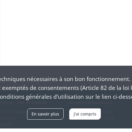
chniques nécessaires à son bon fonctionnement. 
exemptés de consentements (Article 82 de la loi I
nditions générales d’utilisation sur le lien ci-dess
Alsace - Site de Colmar
Horaires d'ouverture
/ Cité administrative
Du mardi au vendredi
En savoir plus
J'ai compris
schhauer
en continu de 9h à 17h
OLMAR
89 21 97 00