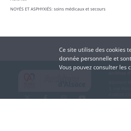
NOYÉS ET ASPHYXIÉS: soins médicaux et secours
Ce site utilise des
cookies
te
donnée personnelle et sont 
Vous pouvez consulter les co
Archives d'
Bâtiment M 
3, rue Flei
F-68026 C
(+33) 3 
Nous co