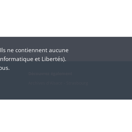
Ils ne contiennent aucune
nformatique et Libertés).
ous.
Découvrez également
Archives d'Alsace - Strasbourg