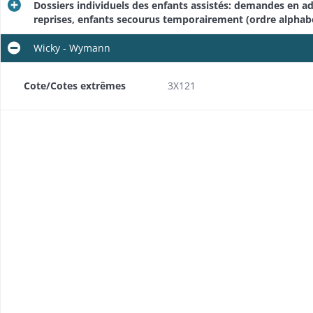
Dossiers individuels des enfants assistés: demandes en a
reprises, enfants secourus temporairement (ordre alphab
Wicky - Wymann
Cote/Cotes extrêmes
3X121
t
Inscription et radiation des enfants assistés: correspondance
'enfants)