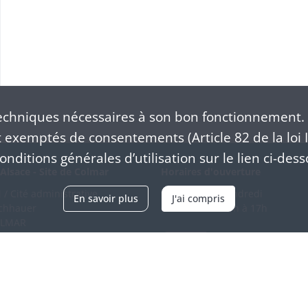
chniques nécessaires à son bon fonctionnement. 
exemptés de consentements (Article 82 de la loi I
nditions générales d’utilisation sur le lien ci-dess
Alsace - Site de Colmar
Horaires d'ouverture
/ Cité administrative
Du mardi au vendredi
En savoir plus
J'ai compris
schhauer
en continu de 9h à 17h
OLMAR
89 21 97 00
Venir
ntacter