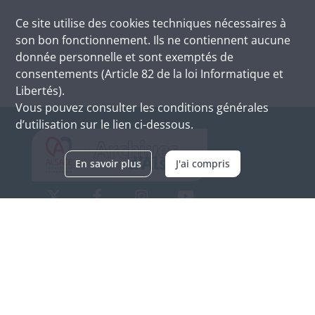
Ce site utilise des
cookies
techniques nécessaires à
son bon fonctionnement. Ils ne contiennent aucune
donnée personnelle et sont exemptés de
consentements (Article 82 de la loi Informatique et
Libertés).
Vous pouvez consulter les conditions générales
d’utilisation sur le lien ci-dessous.
En savoir plus
J'ai compris
Archives d'Alsace - Site de Colmar
Bâtiment M / Cité administrative
3, rue Fleischhauer
F-68026 COLMAR
(+33) 3 89 21 97 00