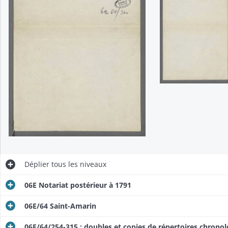
Déplier
tous les niveaux
06E Notariat postérieur à 1791
06E/64 Saint-Amarin
06E/64/254-315 : doubles et copies de répertoires chrono