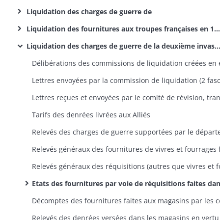
Liquidation des charges de guerre de
Liquidation des fournitures aux troupes françaises en 1815
Liquidation des charges de guerre de la deuxième invasion
Tarifs des denrées livrées aux Alliés
Etats des fournitures par voie de réquisitions faites dans les communes postérieurement au 26 juin 1815 (états par commune