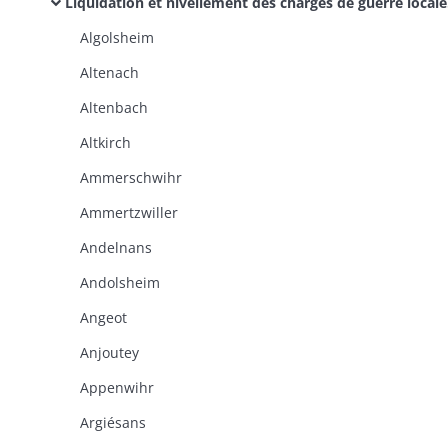
Liquidation et nivellement des charges de guerre locales: comptes, pièces justificatives, correspondance (dossiers dans l'ordre alphabétique des communes)
Algolsheim
Altenach
Altenbach
Altkirch
Ammerschwihr
Ammertzwiller
Andelnans
Andolsheim
Angeot
Anjoutey
Appenwihr
Argiésans