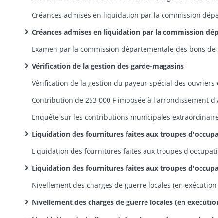
Créances admises en liquidation par la commission départementale: dossiers (pièces justificatives, arrêtés de la commission, correspondance
Vérification de la gestion des garde-magasins
Liquidation des fournitures faites aux troupes d'occupation entre le 1er décembre 1815 et le 15 février 1816: pièces justificatives, états comptables, correspondance, pourvoi en Conseil d'Etat contre les réductions opérées par le ministère de la Guerre, réintégration du département dans ses droit
Liquidation des
Liquidation des fournitures faites aux troupes d'occupation entre le 1er décembre 1815 et le 15 février 1816: décomptes des fournitures faites en vertu de marché
Nivellement des charges de guerre locales (en exécution d'un arrêté préfectoral du 30 juin 1827): registres d'inscription des sommes dues par les communes ou aux communes ainsi que des sommes dues par les contribuables ou aux contribua