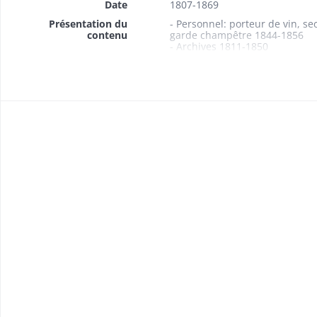
Date
1807-1869
Présentation du
- Personnel: porteur de vin, se
contenu
garde champêtre 1844-1856
- Archives 1811-1850
- Bibliothèque 1864-1869
1864: 2 listes de livres
- Instruction publique: institu
- Culte: desservant 1807
- Aide aux indigents 1855
- Contentieux 1808-1864