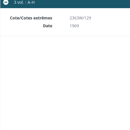
3 vol. : A-H
Cote/Cotes extrêmes
2363W/129
Date
1969