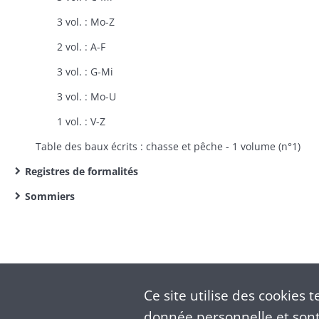
3 vol. : Mo-Z
2 vol. : A-F
3 vol. : G-Mi
3 vol. : Mo-U
1 vol. : V-Z
Table des baux écrits : chasse et pêche - 1 volume (n°1)
Registres de formalités
Sommiers
Ce site utilise des
cookies
te
donnée personnelle et sont 