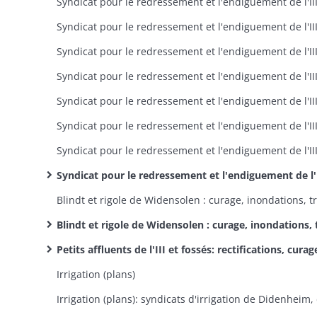
Syndicat pour le redressement et l'endiguement de l'III: 5e arrondissement syndical: imposition des riv
Blindt et rigole de Widensolen : curage, inondations, travaux de défense des rives (plans): syndicat pour le curage de la Blindt et de la rigole de Wid
Petits affluents de l'III et fossés: rectifications, curage, travaux de défense et d'aménagement des rives, syndicats d'assainissement et de curage
Irrigation (plans)