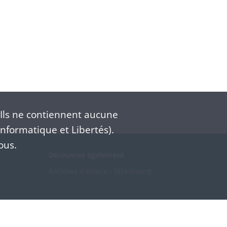
Ils ne contiennent aucune
nformatique et Libertés).
ous.
Découvrez également
Archives d'Alsace - Strasbourg