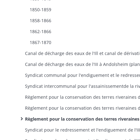
1850-1859
1858-1866
1862-1866
1867-1870
Canal de décharge des eaux de l'III à Andolsheim (plan
Règlement pour la conservation des terres riveraines de l'Ill, commission spéciale de l'Ill créée en 1823: contenance cadastrale des terres riveraines de l'Ill devant servir de base à la répartition entre les riverains des frais de redressement et d'endigu