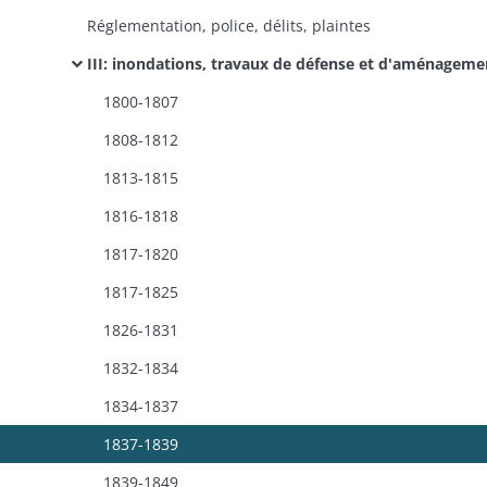
Réglementation, police, délits, plaintes
III: inondations, travaux de défense et d'aménagement des rives, curage, rectification, endiguement (p
1800-1807
1808-1812
1813-1815
1816-1818
1817-1820
1817-1825
1826-1831
1832-1834
1834-1837
1837-1839
1839-1849