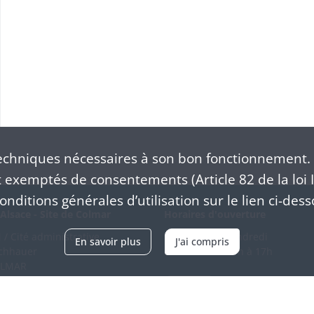
chniques nécessaires à son bon fonctionnement. 
exemptés de consentements (Article 82 de la loi I
nditions générales d’utilisation sur le lien ci-dess
Alsace - Site de Colmar
Horaires d'ouverture
/ Cité administrative
Du mardi au vendredi
En savoir plus
J'ai compris
schhauer
en continu de 9h à 17h
OLMAR
89 21 97 00
Venir