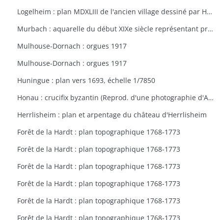
Logelheim : plan MDXLIII de l'ancien village dessiné par Haeffelin, curé de Logelheim, vers 1840. Copie de Jean Stoffel
Murbach : aquarelle du début XIXe siècle représentant probablement l'abbaye de Murbach
Mulhouse-Dornach : orgues 1917
Mulhouse-Dornach : orgues 1917
Huningue : plan vers 1693, échelle 1/7850
Honau : crucifix byzantin (Reprod. d'une photographie d'Adolphe Braun de 1872)
Herrlisheim : plan et arpentage du château d'Herrlisheim
Forêt de la Hardt : plan topographique 1768-1773
Forêt de la Hardt : plan topographique 1768-1773
Forêt de la Hardt : plan topographique 1768-1773
Forêt de la Hardt : plan topographique 1768-1773
Forêt de la Hardt : plan topographique 1768-1773
Forêt de la Hardt : plan topographique 1768-1773