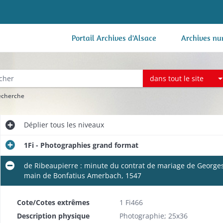
Portail Archives d'Alsace
Archives nu
dans tout le site
recherche
Déplier
tous les niveaux
1Fi - Photographies grand format
de Ribeaupierre : minute du contrat de mariage de Georges
main de Bonfatius Amerbach, 1547
Cote/Cotes extrêmes
1 Fi466
Description physique
Photographie; 25x36