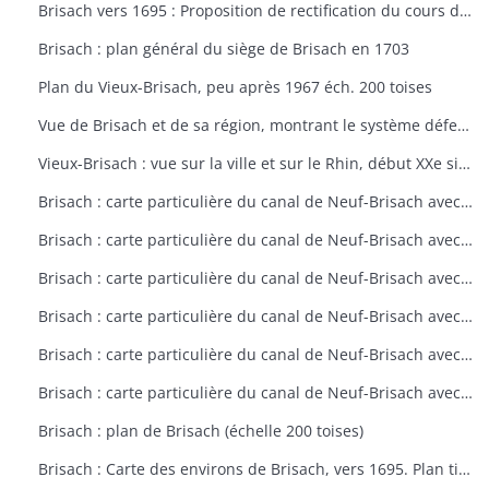
Brisach vers 1695 : Proposition de rectification du cours du Rhin et digue (éch. 500 toises)
Brisach : plan général du siège de Brisach en 1703
Plan du Vieux-Brisach, peu après 1967 éch. 200 toises
Vue de Brisach et de sa région, montrant le système défensif de la place forte avec têtes de pont sur les nombreuses îsles du Rhin (6/9/1638)
Vieux-Brisach : vue sur la ville et sur le Rhin, début XXe siècle
Brisach : carte particulière du canal de Neuf-Brisach avec ses environs (fin XVIIe siècle)
Brisach : carte particulière du canal de Neuf-Brisach avec ses environs (fin XVIIe siècle)
Brisach : carte particulière du canal de Neuf-Brisach avec ses environs (fin XVIIe siècle)
Brisach : carte particulière du canal de Neuf-Brisach avec ses environs (fin XVIIe siècle)
Brisach : carte particulière du canal de Neuf-Brisach avec ses environs (fin XVIIe siècle)
Brisach : carte particulière du canal de Neuf-Brisach avec ses environs (fin XVIIe siècle)
Brisach : plan de Brisach (échelle 200 toises)
Brisach : Carte des environs de Brisach, vers 1695. Plan tiré du 4e volume des Cartes des environs de plusieurs places (echelle 1/50000)